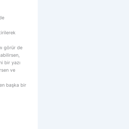
lde
irilerek
nı görür de
abilirsen,
i bir yazı
irsen ve
den başka bir