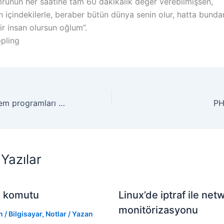
rünün her saatine tam 60 dakikalık değer verebilmişsen,
n içindekilerle, beraber bütün dünya senin olur, hatta bund
ir insan olursun oğlum”.
pling
Windows XP sistem programları komut satırı isimleri
PH
Yazılar
l komutu
Linux’de iptraf ile net
monitörizasyonu
n
/
Bilgisayar
,
Notlar
/ Yazan