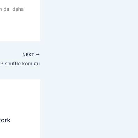
an da daha
NEXT
P shuffle komutu
work