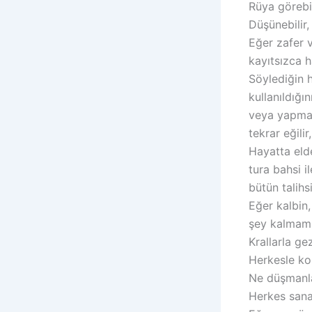
Rüya görebil
Düşünebilir
Eğer zafer v
kayıtsızca h
Söylediğin h
kullanıldığı
veya yapmak 
tekrar eğili
Hayatta elde
tura bahsi i
bütün talih
Eğer kalbin,
şey kalmamış
Krallarla g
Herkesle kon
Ne düşmanlar
Herkes sana