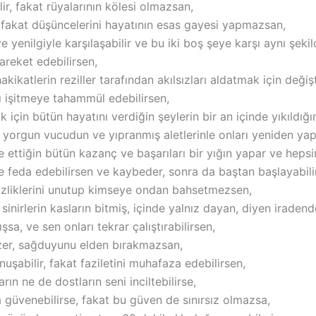
ir, fakat rüyalarının kölesi olmazsan,
, fakat düşüncelerini hayatının esas gayesi yapmazsan,
e yenilgiyle karşılaşabilir ve bu iki boş şeye karşı aynı şeki
areket edebilirsen,
akikatlerin reziller tarafından akılsızları aldatmak için değişt
nı işitmeye tahammül edebilirsen,
için bütün hayatını verdiğin şeylerin bir an içinde yıkıldığı
r, yorgun vucudun ve yıpranmış aletlerinle onları yeniden yap
 ettiğin bütün kazanç ve başarıları bir yığın yapar ve hepsin
le feda edebilirsen ve kaybeder, sonra da baştan başlayabil
sizliklerini unutup kimseye ondan bahsetmezsen,
 sinirlerin kasların bitmiş, içinde yalnız dayan, diyen iraden
sa, ve sen onları tekrar çalıştırabilirsen,
ezer, sağduyunu elden bırakmazsan,
uşabilir, fakat faziletini muhafaza edebilirsen,
ın ne de dostların seni inciltebilirse,
 güvenebilirse, fakat bu güven de sınırsız olmazsa,