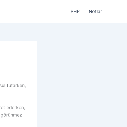
PHP
Notlar
ul tutarken,
ret ederken,
i görünmez