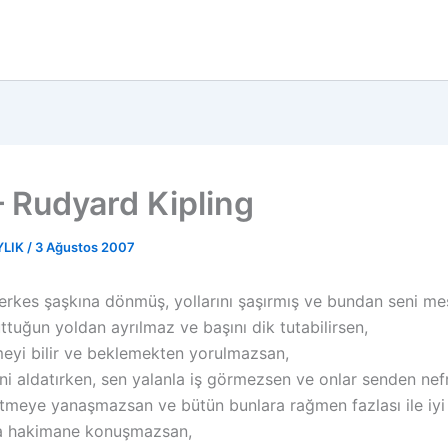
– Rudyard Kipling
YLIK
/
3 Ağustos 2007
herkes şaşkına dönmüş, yollarını şaşırmış ve bundan seni mes
ttuğun yoldan ayrılmaz ve başını dik tutabilirsen,
eyi bilir ve beklemekten yorulmazsan,
ni aldatırken, sen yalanla iş görmezsen ve onlar senden nef
etmeye yanaşmazsan ve bütün bunlara rağmen fazlası ile iy
la hakimane konuşmazsan,