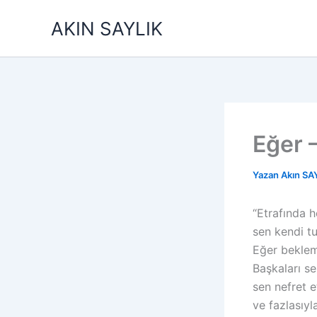
İçeriğe
AKIN SAYLIK
atla
Eğer 
Yazan
Akın SA
“Etrafında 
sen kendi tu
Eğer beklem
Başkaları se
sen nefret 
ve fazlasıy