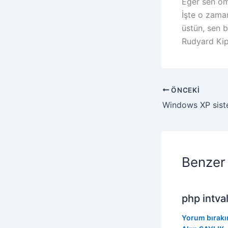
Eğer sen öm
İşte o zama
üstün, sen b
Rudyard Kip
ÖNCEKI
Benzer 
php intva
Yorum bırakı