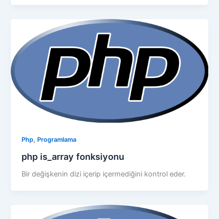
,
Php
Programlama
php is_array fonksiyonu
Bir değişkenin dizi içerip içermediğini kontrol eder.