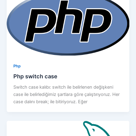
Php
Php switch case
Switch case kalıbı: switch ile belirlenen değişkeni
case ile belirlediğimiz şartlara göre çalıştırıyoruz. Her
case dalını break; ile bitiriyoruz. Eğer