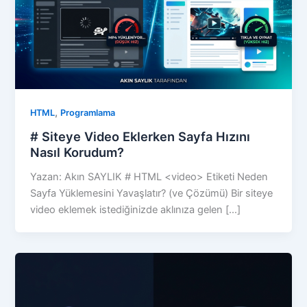
,
HTML
Programlama
# Siteye Video Eklerken Sayfa Hızını
Nasıl Korudum?
Yazan: Akın SAYLIK # HTML <video> Etiketi Neden
Sayfa Yüklemesini Yavaşlatır? (ve Çözümü) Bir siteye
video eklemek istediğinizde aklınıza gelen […]