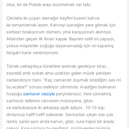
olsa, bir de Polisle arayı bozmamak var tabi.
Çikolata ile çoşan damağın keyfini kuzeni kahve
ile tamamlamak lazım. Kahveyi içeceğim yere gitmek için
serbest bırakıyorum dümeni, yine karışıyorum akıntıya.
Aklımdan geçen ilk liman kapalı. Bayram tatili mi yapıyor,
yoksa müşteriler soğuğa dayanamadığı için mi kapamış
tezgahı karar veremiyorum.
Tünele yaklaştıkça küreklere asılmak gerekiyor biraz ,
seyreldi artık sokak ama uzaktan gelen müzik yeniden
canlandırıyor beni. “Kaç zamandır duymak istediğim ses mi
bu acaba?” sorusu beliriyor zihnimde. Aradığını bulmanın
hoşluğu
santurun sesiyle
perçinleniyor. Yere çömelmiş
santurun tellerine canveren müzisyene, gitarı
ve darbukasıyla iki arkadaşı eşlik ediyor. 10-15 kişi
dinliyoruz hafif hafif salınarak. Santurdan çıkan ses çok
renkli, sanki aynı anda kanun, gitar, cura hepsi bir arada
çalıyor. Kısa sürüyor bu keyfimiz, müzisyenler üşümüş,