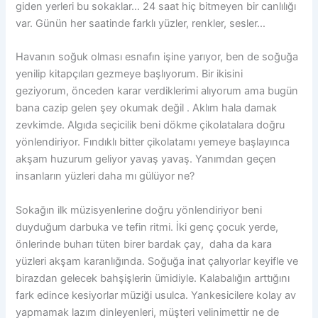
giden yerleri bu sokaklar… 24 saat hiç bitmeyen bir canlılığı
var. Günün her saatinde farklı yüzler, renkler, sesler…
Havanın soğuk olması esnafın işine yarıyor, ben de soğuğa
yenilip kitapçıları gezmeye başlıyorum. Bir ikisini
geziyorum, önceden karar verdiklerimi alıyorum ama bugün
bana cazip gelen şey okumak değil . Aklım hala damak
zevkimde. Algıda seçicilik beni dökme çikolatalara doğru
yönlendiriyor. Fındıklı bitter çikolatamı yemeye başlayınca
akşam huzurum geliyor yavaş yavaş. Yanımdan geçen
insanların yüzleri daha mı gülüyor ne?
Sokağın ilk müzisyenlerine doğru yönlendiriyor beni
duyduğum darbuka ve tefin ritmi. İki genç çocuk yerde,
önlerinde buharı tüten birer bardak çay, daha da kara
yüzleri akşam karanlığında. Soğuğa inat çalıyorlar keyifle ve
birazdan gelecek bahşişlerin ümidiyle. Kalabalığın arttığını
fark edince kesiyorlar müziği usulca. Yankesicilere kolay av
yapmamak lazım dinleyenleri, müşteri velinimettir ne de