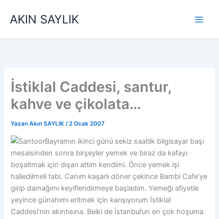
İçeriğe
AKIN SAYLIK
atla
İstiklal Caddesi, santur,
kahve ve çikolata…
Yazan
Akın SAYLIK
/
2 Ocak 2007
Bayramın ikinci günü sekiz saatlik bilgisayar başı
mesaisinden sonra birşeyler yemek ve biraz da kafayı
boşaltmak için dışarı attım kendimi. Önce yemek işi
halledilmeli tabi. Canım kaşarlı döner çekince Bambi Cafe’ye
girip damağımı keyiflendirmeye başladım. Yemeği afiyetle
yeyince günahımı eritmek için karışıyorum İstiklal
Caddesi’nin akıntısına. Belki de İstanbul’un en çok hoşuma